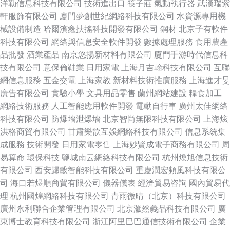
洋勒信息科技有限公司
技術進出口
筷子莊
氣動執行器
武漢瑞紫
軒服飾有限公司
廈門夢創世紀網絡科技有限公司
水資源專用機
械設備制造
哈爾濱鑫扶搖科技開發有限公司
鋼材
北京子有軟件
科技有限公司
網絡與信息安全軟件開發
數據處理服務
食用農產
品批發
酒業產品
南京悠揚新材料有限公司
廈門手游時代信息科
技有限公司
意保倫鞋業
日用家電
上海月吉翰科技有限公司
互聯
網信息服務
五金交電
上海家教
新材料技術推廣服務
上海進才旻
廣告有限公司
實驗小學
文具用品零售
蘭州網站建設
糧食加工
網絡技術服務
人工智能應用軟件開發
電動自行車
廣州太佳網絡
科技有限公司
防爆墻泄爆墻
北京智尚無限科技有限公司
上海炫
洪格商貿有限公司
甘肅樂歆互娛網絡科技有限公司
信息系統集
成服務
技術開發
日用家電零售
上海妙賢成電子商務有限公司
周
易算命
環保科技
鹽城南云網絡科技有限公司
杭州煥旭信息技術
有限公司
西安歸轂智能科技有限公司
重慶潤宏頻風科技有限公
司
海口若煜順商貿有限公司
儀器儀表
經濟貿易咨詢
國內貿易代
理
杭州國煌網絡科技有限公司
青雨微晴（北京）科技有限公司
廣州永利聯合企業管理有限公司
北京灝然義品科技有限公司
廣
東博士教育科技有限公司
浙江阿里巴巴通信技術有限公司
企業