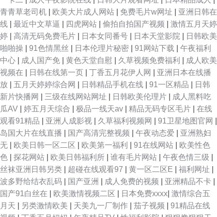
观看 香蕉视频黄色 极品福利导航 97无码理论 午夜色色电影 国产精品久久九
青青草老司机
|
欧美大片成人网站
|
免费毛片w网址
|
亚洲日韩在
线
|
最近中文草逼
|
四虎网站
|
偷拍自拍国产视频
|
激情五月天婷
九优播 中文字幕精品社区 男女18禁网站 A片资源吧图片 亚洲精品A片免费看
婷
|
高清无码免费毛片
|
日本女同番号
|
日本天堂影院
|
日韩欧美
啪啪操
|
91色情黑丝
|
日本伦理片秘密
|
91网站下载
|
午夜福利
久久性爱影视 av基地网最新网址 性爱五月天四房色播 狼友福利电影 97人妻
中心
|
成人国产免
|
黄色天堂自慰
|
久草视频免费福利
|
成人欧美
视频在
|
日韩在线第一页
|
丁香五月花伊人网
|
亚洲日本在线播
中文不卡在线 五月涩涩社区 亚洲伦理片A片 欧美a级片第一页 欧美aa盗摄
放
|
五月天婷婷综合网
|
日韩精品手机在线
|
91一区精品
|
日韩
新片快播网
|
三级在线网站网址
|
日韩欧美伦理片
|
成人黑料吃
大香蕉夜夜撸 亚洲狼人社区 福利视频91 91fuliwang 香蕉亚洲色图 91社成人
瓜AV
|
婷五月天综合
|
极品一线天av
|
精品无码专区毛片
|
在线
观看91精品
|
亚洲人成影视
|
久草福利视频网
|
91卫星地图官网
|
电影视频 丝袜后入在线 国产91视频3p 亚洲娱乐婷婷五月花 97成人韩影院
岛国大片在线直播
|
国产高清完整视频
|
午夜动态爱
|
亚洲熟妇
无
|
欧美日韩一区二区
|
欧美第一福利
|
91在线网站
|
欧美性色
香蕉avav 狼人影院18 97日韩精选 五月天怡红院成人 91在线视频导航 微拍
色
|
探花网站
|
欧美日韩福利所
|
谁有毛片网站
|
午夜色情三级
|
丝袜亚洲日韩另类
|
超碰在线观看97
|
黄一区二区E
|
福利网址
|
福利91 欧美h版电影在线观看 白洁在线视频 国产原创中文在线 97人操免费
波多野给结衣乱码
|
国产亚洲
|
成人免费的视频
|
亚洲精品不卡
|
国产91白丝在
|
欧美激情视频二区
|
日本免费xxxx
|
激情综合五
公开视频 五月天婷在线 黄色AV一级片 97久久在线 亚洲A性爱视频 萌白酱金
月天
|
另类激情欧美
|
天美九一厂制作
|
茄子视频
|
91精品在线