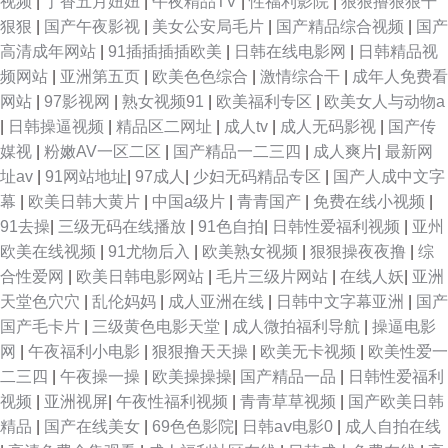
视频
|
丁香五月妞妞
|
午夜精品TV
|
性福利影院
|
狠狠撸狠狠干
色黑丝 WWW色天使网站 伊人午夜激情 日韩在线论坛色欲AV 国产在线海角
狠狠
|
国产午夜影视
|
美女公安局毛片
|
国产精品综合视频
|
国产
高清成年网站
|
91插插插插欧美
|
日韩在线电影网
|
日韩精品视
97论坛视频播放 黑丝亚洲无码 AV青青草原 激情另类qvod 91成人淫淫一区
频网站
|
亚洲第五页
|
欧美色色综合
|
激情综合干
|
成年人免费看
网站
|
97影视网
|
熟女视频91
|
欧美福利专区
|
欧美女人与动物a
色色亚洲自拍 国产精品有码视频 91丝袜人妻 性福福利久久 老司机福利ae入
|
日韩操逼视频
|
精品区二网址
|
成人tv
|
成人无码影视
|
国产传
媒视
|
粉嫩AV一区二区
|
国产精品一二三四
|
成人爽片
|
最新网
口 AV在线搬运工 怡红院综合网 一区二区福利导航在线 久久国产精久久精产
址av
|
91网站地址
|
97成人
|
少妇无码精品专区
|
国产人成中文字
幕
|
欧美日韩大黄片
|
中国a级片
|
青青国产
|
免费在线小视频
|
国 91偷拍视频 欧洲操逼AV 俺去也com 亚洲五月天中文字幕 日本理论电影院
91去操
|
三级无码在线播放
|
91色自拍
|
日韩性爱福利视频
|
亚州
欧美在线视频
|
91尤物后入
|
欧美熟女视频
|
狠狠操夜夜撸
|
综
国产三级级片在线播放 a片久久福利导航 97干97色 亚洲小说激情 日韩黑丝
合性爱网
|
欧美日韩电影网站
|
毛片三级片网站
|
在线人妖
|
亚洲
天堂色穴穴
|
乱伦妈妈
|
成人亚洲在线
|
日韩中文字幕亚洲
|
国产
av 国产精品爽爽v 97成人视频 亚洲成人av网址 欧美日韩免费做爰视频 国在
国产毛卡片
|
三级黄色电影天堂
|
成人微拍福利导航
|
操逼电影
网
|
午夜福利小电影
|
狠狠撸天天操
|
欧美无卡视频
|
欧美性爱一
线视频91 av资源网第一页 性久爱免费视频 国产三级黄色毛片 91美女蜜桃在
二三四
|
午夜操一操
|
欧美操操操
|
国产精品一品
|
日韩性爱福利
视频
|
亚洲视屏
|
午夜性福利视频
|
青青草草视频
|
国产欧美日韩
线 日韩免费一级tv 极品美女一线天 大香蕉久久爱 97超碰免费公并 91视频人
精品
|
国产在线美女
|
69色色影院
|
日韩aⅴ电影0
|
成人自拍在线