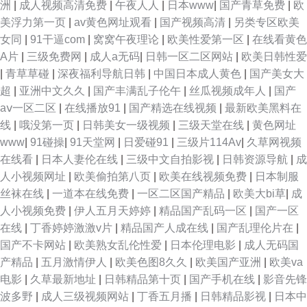
洲
|
成人视频高清免费
|
午夜人人
|
日本www
|
国产青草免费
|
欧
美浮力第一页
|
av黄色网址观看
|
国产视频高清
|
另类专区欧美
女同
|
91干逼com
|
窝窝午夜理论
|
欧美性爱第一区
|
在线看黄色
A片
|
三级免费网
|
成人a无码
|
日韩一区二区网站
|
欧美日韩性爱
|
青草草碰
|
深夜福利导航日韩
|
中国日本成人黄色
|
国产美女大
超
|
亚洲中文久久
|
国产丰满乱子伦午
|
丝瓜视频成年人
|
国产
aⅴ一区二区
|
在线播放91
|
国产精选在线视频
|
最新欧美黑料在
线
|
哦没第一页
|
日韩美女一级视频
|
三级天堂在线
|
黄色网址
www
|
91碰操
|
91天堂网
|
日爱碰91
|
三级片114Av
|
久草网视频
在线看
|
日本人妻伦在线
|
三级中文自拍影视
|
日韩资源导航
|
成
人小视频网址
|
欧美偷拍第八页
|
欧美在线视频免费
|
日本制服
丝袜在线
|
一道本在线免费
|
一区二区国产精品
|
欧美大bi草
|
成
人小视频免费
|
伊人五月天婷婷
|
精品国产乱码一区
|
国产一区
在线
|
丁香婷婷激激v片
|
精品国产人成在线
|
国产乱理伦片在
|
国产不卡网站
|
欧美熟女乱伦性爱
|
日本伦理电影
|
成人无码国
产精品
|
五月激情伊人
|
欧美色图8久久
|
欧美国产亚洲
|
欧美va
电影
|
久草最新地址
|
日韩精品第十页
|
国产手机在线
|
影音先锋
波多野
|
成人三级视频网站
|
丁香五月播
|
日韩精品影视
|
日本中