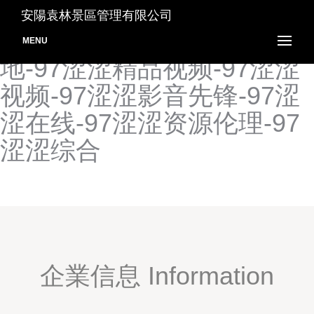
97色在线视频-97色综合资
安陽袁林景區管理有限公司
源-97涩色人妻-97涩涩基
MENU
地-97涩涩精品视频-97涩涩
视频-97涩涩影音先锋-97涩
涩在线-97涩涩资源伦理-97
涩涩综合
企業信息 Information