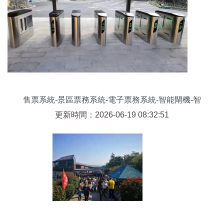
售票系統-景區票務系統-電子票務系統-智能閘機-智
慧景區管理系統-自助售取票機-微信訂票系統-智慧
更新時間：2026-06-19 08:32:51
景區-景區信息化建設-旅游景區智能化設備