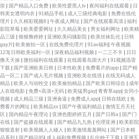
公开 青娱乐好屌色 中日黄色网址在线观看 不卡的av网站 国产系列精品久无
泶
|
国产精品入口免费
|
欧美性爱黑人tv
|
夜间福利在线观看
|
日
韩美女透明内衣
|
91精品手机
|
成人三级经典电影
|
免费在线伦
91九色在线久久 蜜桃精品福利一区 97mm美眉福利视频 麻豆精品13p 91乱
理片
|
久久精彩视频8
|
午夜成人网址
|
国产在线观看高清
|
福利
影院草莓
|
欧美爱爱网址
|
久久精品美女
|
男女福利网址
|
欧美精
子伦国产视频 麻豆苹果大象视频 91视频第四页 狼人婷婷五月网 91大神在线
品三级
|
狠狠撸婷婷
|
亚洲欧美闷骚影院
|
欧美丝袜乱伦
|
日韩
gay片
|
欧美偷拍一区
|
在线免费伦理片
|
91av福利
|
午夜视频
久久 玖玖色资源网 91小青蛙视频 萌白酱视频播放红桃 黑丝翘臀后入 亚洲在
123
|
日韩欧美福利一区
|
深夜精品福利视频
|
一二三不卡
|
日日
撸天天操
|
微拍福利在线观看
|
在线观看岛国大片
|
91视频迅雷
线gv 国产精品丝袜在线 中文AV之家 黄色媒体无码网址 91香蕉国产福利片
下载
|
国产亚洲欧美日韩
|
日本性欧美
|
免费看片的app
|
囯产精
品一区二
|
国产成人毛片视频
|
亚洲欧美在线强
|
在线无码成人
日本理论片在线观看 av导航在线观看 性爱AV在线 国产AV密臀 亚洲SS欧美
精品
|
欧美人与动牲交
|
欧美偷拍精品
|
国产欧美日韩综合
|
成年
人在线电影
|
免费+高清+无码
|
欧美猛男gay
|
青青草app
|
女同小
性爱aⅴ 精品极品免费无码 99资源站性爱视频 丝袜后入在线免费观看 国产日
视频
|
成人精品三级
|
亚洲肏逼
|
免费成人app
|
日韩在线欧
|
免
费看片的网址
|
欧美精品xx
|
国产午夜福利精品
|
激情五月天社
B大片 自拍情h片放 亚洲无码日B网 国产三级在线播放 亚洲午夜AV久久 激情
区
|
国内精品午夜理论
|
亚洲色图婷婷五月
|
国产日韩a
|
国产门
在线
|
国产盗摄在线观看
|
国产精品九九热
|
伦理亚洲
|
欧美影院
五月婷婷妞妞 91素人网站 日本成人无码 www精品狼牙套毛片 午夜成人精选
狠狠直射
|
欧美视频人人碰人
|
欧美激情羞羞网站
|
国产日本精
品系列
|
国产精品95
|
成人福利免费视频
|
乱伦种子下载
|
亚洲五