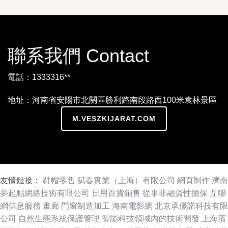
聯系我們 Contact
電話：1333316**
地址：河南省安陽市北關區勝利路南段路西100米袁林景區
M.VESZKIJARAT.COM
友情鏈接：
鞋帽零售
賦春實業（上海）有限公司
網頁制作
濟南
夢起點網絡技術有限公司
日用百貨銷售
從事非融資性擔保
互聯
網信息服務
畫廊
門窗制造加工
海南電影網
北京承優諾科技有限
公司
自然生態系統保護管理
智能科技領域內的技術開發
上海濱