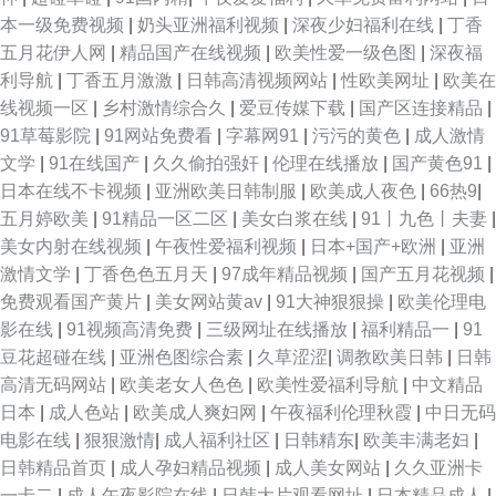
最新线路 91国产黑料在线观看 欧洲少妇av av影院在线播 亚洲春色网址 免费
本一级免费视频
|
奶头亚洲福利视频
|
深夜少妇福利在线
|
丁香
五月花伊人网
|
精品国产在线视频
|
欧美性爱一级色图
|
深夜福
97在线 成人AV综合网 亚洲春色激情 极品美女av 97超碰图片 日本免费黄色
利导航
|
丁香五月激激
|
日韩高清视频网站
|
性欧美网址
|
欧美在
线视频一区
|
乡村激情综合久
|
爱豆传媒下载
|
国产区连接精品
|
网 肏逼图20p 亚洲AV性爱 国产毛片视频ar 97超碰国产在线观看 午夜老司机
91草莓影院
|
91网站免费看
|
字幕网91
|
污污的黄色
|
成人激情
文学
|
91在线国产
|
久久偷拍强奸
|
伦理在线播放
|
国产黄色91
|
五区 国模视频秦先生 在线免费观看成人a片 91大香蕉伊人 欧美图色图片区
日本在线不卡视频
|
亚洲欧美日韩制服
|
欧美成人夜色
|
66热9
|
五月婷欧美
|
91精品一区二区
|
美女白浆在线
|
91丨九色丨夫妻
|
东京热亚洲传媒 91久久九色偷拍视频 欧洲少妇一级高清视频 AV无毛网站 五
美女内射在线视频
|
午夜性爱福利视频
|
日本+国产+欧洲
|
亚洲
激情文学
|
丁香色色五月天
|
97成年精品视频
|
国产五月花视频
|
月丁香加勒比 日本精品在线观看17 www91在线观看 制服诱惑深爱网 少妇一
免费观看国产黄片
|
美女网站黄av
|
91大神狠狠操
|
欧美伦理电
影在线
|
91视频高清免费
|
三级网址在线播放
|
福利精品一
|
91
区50 福利姬白浆导航 影音先锋色精东 另类图片婷婷五月天 97老师在线 91
豆花超碰在线
|
亚洲色图综合素
|
久草涩涩
|
调教欧美日韩
|
日韩
高清无码网站
|
欧美老女人色色
|
欧美性爱福利导航
|
中文精品
超碰在线导航 殴美日韩在线视频 成人A片无码免费 91黑丝欧美系列 蜜桃久
日本
|
成人色站
|
欧美成人爽妇网
|
午夜福利伦理秋霞
|
中日无码
电影在线
|
狠狠激情
|
成人福利社区
|
日韩精东
|
欧美丰满老妇
|
久夜夜夜夜av www免费国产精品 亚洲欧美草一区 精东久久五月 av导航在线
日韩精品首页
|
成人孕妇精品视频
|
成人美女网站
|
久久亚洲卡
一卡二
|
成人午夜影院在线
|
日韩大片观看网址
|
日本精品成人
|