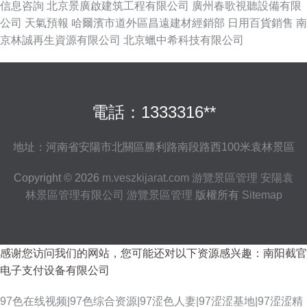
信息咨詢
北京景廣啟建筑工程有限公司
廣州春歌視聽設備有限
公司
天氣預報
哈爾濱市道外區昌遠建材經銷部
日用百貨銷售
南
京林誠再生資源有限公司
北京蠟中希科技有限公司
電話：1333316**
地址：河南省安陽市北關區勝利路南段路西100米袁林景區
Copyright © 2026
m.veszkijarat.com
游覽景區管理
安陽袁
林景區管理有限公司
游覽景區管理
版權所有
Sitemap
感谢您访问我们的网站，您可能还对以下资源感兴趣：南阳截官
电子支付设备有限公司
97色在线视频|97色综合资源|97涩色人妻|97涩涩基地|97涩涩精