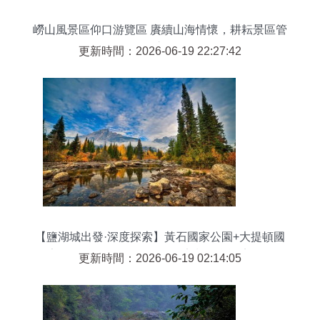
嶗山風景區仰口游覽區 賡續山海情懷，耕耘景區管
理之道
更新時間：2026-06-19 22:27:42
【鹽湖城出發·深度探索】黃石國家公園+大提頓國
家公園精品4日游 ｜行程可定制，含酒店門票
更新時間：2026-06-19 02:14:05