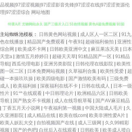
品视频|97涩涩视频|97涩涩影音先锋|97涩涩在线|97涩涩资源伦
理|97涩涩综合
网站地图
日欧美综合色 久草av资源 丰满白嫩无码无套中出 亚洲色图色中色 精东一级
主站蜘蛛池模板：
日韩黄色网站视频
|
成人区人一区二区
|
91九
色在线播放
|
精品国产免费观看
|
午夜91
|
超碰福利偷拍
|
亚洲性
特黄A片 尤物网站永久 国产三级片入口 51色情视频 黄色A篇免费视频 91国
综合网
|
欧美成不卡网
|
日韩欧美亚洲中文
|
麻豆果冻天美
|
日本
天堂a
|
激情五月婷婷日
|
超碰天天草
|
91精品国产一区
|
91精品
产福利电影 欧美性爱1区在线观看 97在线免费超碰 日韩日日爽无码影院 超
导航
|
西瓜伦理电影
|
亚洲另类影院
|
日韩伦理在线影院
|
欧美性
图一区二区
|
日本免费网站视频
|
久草福利合集
|
欧美性受爱
|
超
踫成人91 成人3D动漫 最新在线国产色网址 欧美日韩国产另类在线 韩国无码
碰一本操玖玖操
|
欧美四级电影
|
国产激情欧美有码
|
三级免费
成人
|
欧美福利姬
|
深夜福利在线不卡
|
日韩在线成人
|
日本一级
黄色片 91丝袜白虎 欧美成人专区 97国产资源 欧美a人大片精品 97sese在线
性片
|
91艹在线观看
|
中日韩理论片
|
欧洲精品六区
|
日韩欧美
导航
|
国产熟女不卡视频
|
成人在线导航草莓
|
国产AV麻豆精品
视频 第一宅男AV导航入口 亚洲知名国产VA 超碰成人天堂AV导航 欧美A片性
|
丁香五月天小说网
|
午夜福利第一视频
|
中国大陆成人毛片
|
久
久亚洲影院
|
成人精品在线
|
欧美在线com
|
欧美非洲性爱A片
|
爱视频导航 先锋蜜臀蜜桃资源 亚洲天堂成人天美 欧美成人福利 97超碰免费
欧美人妖乱大交
|
自拍视频国产在线
|
成人三级网
|
久久99精彩
视频
|
国产的色吧
|
白丝后入在线观看
|
日韩欧美
|
欧美成人喷白