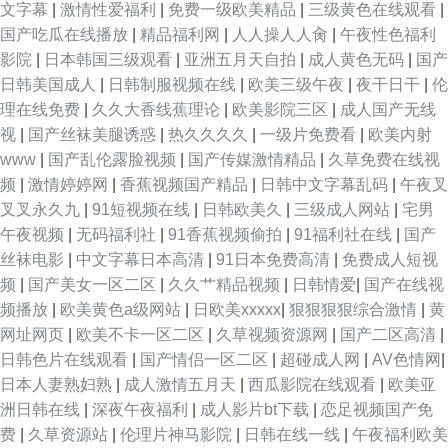
文字幕
|
激情性爱福利
|
免费一级欧美精品
|
三级黄色在线观看
|
国产吃瓜在线播放
|
精品福利网
|
人人操人人肏
|
午夜性色福利
影院
|
日本韩国三级观看
|
亚洲五月天自拍
|
成人黄色无码
|
国产
日韩美国成人
|
日韩制服视频在线
|
欧美三级午夜
|
夜干日干
|
伦
理在线免费
|
久久大香线蕉理论
|
欧美影院三区
|
成人国产无线
视
|
国产丝袜美腿诱惑
|
热久久久久
|
一级片免费看
|
欧美内射
www
|
国产乱伦露脸视频
|
国产传媒激情精品
|
久草免费在线视
频
|
激情婷婷网
|
香蕉视频国产精品
|
日韩中文字幕乱码
|
午夜叉
叉叉永久九
|
91短视频在线
|
日韩欧美久
|
三级成人网站
|
宅男
午夜视频
|
无码福利社
|
91香蕉视频偷拍
|
91福利社在线
|
国产
丝袜电影
|
中文字幕日本高清
|
91日本免费高清
|
免费成人短视
频
|
国产美女一区二区
|
久久艹精品视频
|
日韩情爱
|
国产在线视
频播放
|
欧美黄色a级网站
|
日欧美xxxxx
|
狠狠狠狠综合激情
|
黄
网址网页
|
欧美不卡一区二区
|
久草视频资源网
|
国产二区高清
|
日韩色片在线观看
|
国产情侣一区二区
|
超碰成人网
|
AV色情网
|
日本人妻熟妇熟
|
成人激情五月天
|
西瓜影院在线观看
|
欧美亚
洲日韩在线
|
深夜午夜福利
|
成人影片bt下载
|
恋足视频国产免
费
|
久草资源站
|
伦理片神马影院
|
日韩在线一线
|
午夜福利欧美