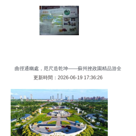
曲徑通幽處，咫尺造乾坤——蘇州挫政園精品游全
攻略
更新時間：2026-06-19 17:36:26