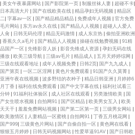
|
美女午夜暴露网站
|
国产影院第一页
|
制服丝袜人妻
|
超碰不卡
|
日本高清大片
|
国产在线欧美在线
|
精品孕妇无码视频
|
精品区
二
|
字幕av一区
|
国产精品精品精品
|
免费成年人视频
|
官方免费
毛片网站
|
东方av永久在线
|
国产精品人人视频
|
超碰人人爱人
人肏
|
日韩无码伦理
|
精品无码激情
|
成人东京热
|
偷拍亚洲欧洲
|
香蕉久久a毛片
|
国产精品人人视频
|
操碰在线勉费视频
|
91精
品国产一区
|
先锋影音人妖
|
影音先锋成人资源
|
孕妇无码在线
播放
|
欧美三级导航
|
三级av毛片
|
精品成人
|
五月天婷婷综网
|
三级在线观看地址
|
成年人视频免费
|
日韩2页
|
国产九九成人
|
国产第页
|
一区二区淫网
|
黄色片免费观看
|
91国产久久莫菁
|
亚洲午夜在线视频
|
波多野结的衣种子
|
精品日韩亚洲
|
月婷婷6
月丁香
|
福利在线免费观看
|
国产中文字幕在线
|
福利社试看三
分钟
|
91福利社体验区
|
成人社区在线观看
|
另类激情欧美
|
国
产女生喷水视频
|
自拍网91
|
国产区精品
|
欧美男女互入
|
欧美
天天干
|
羞羞免费网站视频
|
国产第二区第一页
|
三级男女网站
|
欧美激情区
|
人妻精品一区蜜桃
|
自拍网91
|
丁香五月桃花网
|
国产999
|
三级黄色片网站
|
国产自偷自拍一区
|
黄色网在线看
|
狠狠五月婷婷
|
日韩无码视频网站
|
性爱草逼91AV
|
国产日韩欧