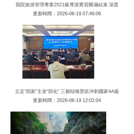
我院旅游管理專業2021級導游實習圓滿結束 深度
探索景區管理水平升維之道
更新時間：2026-06-19 07:46:06
立足“四新”主攻“四化” 三都咕嚕景區沖刺國家4A級
旅游景區創建
更新時間：2026-06-19 12:02:04