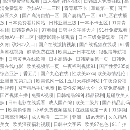
|
高清免费全集观看
|
成人福利社区在线
|
日韩成人免费在线
|
高
畜 91另类视频在线观看 91超碰情侣 亚洲高清一日视频 色色女人六月 国产
清免费观看
|
孕妇AV一二三区
|
青青草不卡
|
草逼第一页
|
国产
麻豆久久
|
国产高清自拍一区
|
国产妻精品一区
|
91社区在线播
97人妻资源 一本不卡A∨电影 尤物福利导航 午夜不卡成人视频 欧美喷潮流量
放
|
日本免费看片网站
|
日韩亚洲三级
|
一本不卡五区
|
91青青
在线
|
日韩黄色A片
|
97看操
|
日韩中文字幕大片
|
91社免费观看
|
另类 丰满熟妇喷水视频 97综合影院 91成人视频在线观看 五月花婷婷综合 欧
粉嫩AV一区二区
|
潮喷影院在线观看
|
日本三级免费观看
|
国产
久青
|
孕妇av入口
|
国产在线激情视频
|
国产线视频在线观
|
91香
美性爱A一级视频 久久看看AV52 俺也要去色播 91中文在线 亚洲综合尤物 日
蕉蜜桃视频
|
超清免费在线
|
欧美亚洲日本在线
|
狠狠撸导航福
利
|
日韩黄色在线吹朝
|
日本高清dv
|
日韩精品第一页
|
日韩免
韩A毛免费 老湿机你懂得 超碰在线资源97芒果 91熟妇视频导航 亚洲视频第
费在线电影
|
欧美视频第一页
|
午夜福利视频91
|
国产性爱285p
|
综合亚洲丁香五月
|
国产九色在线
|
性欧美xxxx
|
欧美激情乱伦
|
一页 日韩免费一级一级A片 国产在线91肉丝 99r这里只有精品3 ts人妖交友
亚洲自拍第九页
|
欧美色网一区
|
五月天婷婷网站
|
午夜免费福
利视频
|
国产精品手机免费
|
欧美性爱网站大全
|
久草免費福利
|
网站 av视屏资源 97超碰在线资源站 亚洲天天拍拍 日韩h片在线观看 国内情
国产视频主播
|
免费A视频
|
日韩精品999
|
精品福利
|
超碰欧美人
妖
|
日韩电影在线观看
|
成人国产综
|
欧美二级片
|
国产精品乱码
侣视频在线91 av影院传媒 91热在线视频 亚洲少妇欧美黄色片 亚洲成人美女
一
|
欧美偷偷撸
|
小草免费视频播放
|
在线播放第一页
|
91舔操
|
日韩高清网站
|
成人动漫一二三区
|
亚洲一级av无码
|
久久精品
AV 涩涩视频久久 日韩色94色 久久月麻豆传媒 国产尤物一区二区三区 99精
美女
|
欧美深夜福利视频
|
日韩中文字幕
|
欧美97色色
|
91自拍