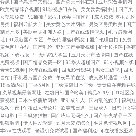
资源
|
国产高清中文精品
|
国产欧美日韩在线
|
亚州综合激情网
|
品热看 淫乱性国产二区 最新av在线导航 97色色电影网 夜色资源av网 日韩不
欧美精品综合视频
|
91影视热门在线
|
美女爱爱福利社
|
国产美
女视频免费
|
91插插库影院
|
欧美性插网站
|
成人依依
|
熟女乱伦
卡在线 青青草公开15 欧美午夜一区高清视频 免费av网站 国产丝袜a片 波多
另类
|
福利导航大全
|
美女黄色大片网站
|
另类区另类欧美
|
国产
精品水多
|
美腿丝袜亚洲人妖
|
国产在线激情视频
|
毛片最新网
野洁衣东京热 97精品爱爱视频 亚洲色图天堂 青青草影院最新地址2 老湿午
址
|
91最新国产专区
|
午夜伦理福利视频
|
国产伦理自拍
|
免费
黄色网址在线
|
国产乱轮
|
亚洲国产免费视频
|
护士长招聘
|
香蕉
夜影院 狼友8AV在线 国产av网址大全 超碰2025在线观看 草莓视频入口
视频下载污版
|
91无码啪大学生
|
五月天都市激情网
|
国产在线
免费视频
|
国产精品免费一区
|
91华人超碰国产
|
91小视频在线
|
www毛片wwwA片 97人妻在线观看
青青91视频
|
伦理在线观看
|
四虎影音8848
|
男女三级视
|
四虎
自拍
|
手机看片国产免费
|
午夜导航在线
|
成人影片迅雷下载
|
18高清内射
|
丁香5月网
|
三级黄韩日本三级
|
青青草在视频在线
|
久草视频最新网址
|
在线日韩国产噢美
|
精品APP污
|
91社区免
费视频
|
日本在线播放网站
|
亚洲成年人
|
国内乱伦嫂子
|
福利短
视频午夜
|
午夜成人理论片
|
欧美韩日逼
|
三级成人
|
日韩中文字
幕电影
|
日日骚狠狠撸
|
国产成年无码久久
|
国产午夜精品一区
|
狠狠激情
|
伊人性爱影院
|
五月天婷婷综合
|
毛片色情视频网
|
日
本A∨在线观看
|
老湿机免费试看
|
国产福利姬sp
|
在线播放亚欧