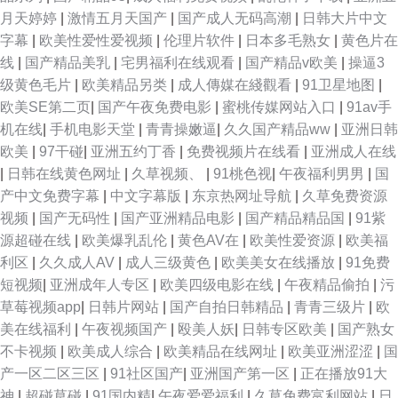
韩国美女一区二区三区 综合色色资源 精东传媒A片 51黄色视频 午夜性交影
月天婷婷
|
激情五月天国产
|
国产成人无码高潮
|
日韩大片中文
字幕
|
欧美性爱性爱视频
|
伦理片软件
|
日本多毛熟女
|
黄色片在
院 欧美精品色偷 成人快手AV 中文字幕网91 狼人干大香蕉 91搜索结果-尤物
线
|
国产精品美乳
|
宅男福利在线观看
|
国产精品v欧美
|
操逼3
级黄色毛片
|
欧美精品另类
|
成人傳媒在綫觀看
|
91卫星地图
|
网 欧美性性狂猛 A级黄色视频日本道 午夜黑丝av 九一制作天麻传媒免 91社
欧美SE第二页
|
国产午夜免费电影
|
蜜桃传媒网站入口
|
91av手
机在线
|
手机电影天堂
|
青青操嫩逼
|
久久国产精品ww
|
亚洲日韩
国产免费 日韩性爱免费视频 精东AV黄色传媒 东京热男人的天堂社区 怡红院
欧美
|
97干碰
|
亚洲五约丁香
|
免费视频片在线看
|
亚洲成人在线
|
日韩在线黄色网址
|
久草视频、
|
91桃色视
|
午夜福利男男
|
国
香蕉网 精东传媒A级毛 91精彩视频 日韩A片高清无码 成人污污污视频 亚洲
产中文免费字幕
|
中文字幕版
|
东京热网址导航
|
久草免费资源
视频
|
国产无码性
|
国产亚洲精品电影
|
国产精品精品国
|
91紫
品质自拍视频网站 狠狠操狠狠爱 av在线播放网址页 偷拍第13页 欧美日韩黄
源超碰在线
|
欧美爆乳乱伦
|
黄色AV在
|
欧美性爱资源
|
欧美福
利区
|
久久成人AV
|
成人三级黄色
|
欧美美女在线播放
|
91免费
色网 影音先锋色情资源 久久这里只精品6 中文字幕蜜臀无码久久 蜜桃臀后入
短视频
|
亚洲成年人专区
|
欧美四级电影在线
|
午夜精品偷拍
|
污
草莓视频app
|
日韩片网站
|
国产自拍日韩精品
|
青青三级片
|
欧
AV 91首页福利 日韩另类专区 浮力影院屁屁 午夜片第一页 爱豆传媒操片 海
美在线福利
|
午夜视频国产
|
殴美人妖
|
日韩专区欧美
|
国产熟女
不卡视频
|
欧美成人综合
|
欧美精品在线网址
|
欧美亚洲涩涩
|
国
角社区真实偷伦AV 97自拍在线视频 在线不卡卡视频 三级网址AV 国产浮力
产一区二区三区
|
91社区国产
|
亚洲国产第一区
|
正在播放91大
神
|
超碰草碰
|
91国内精
|
午夜爱爱福利
|
久草免费富利网站
|
日