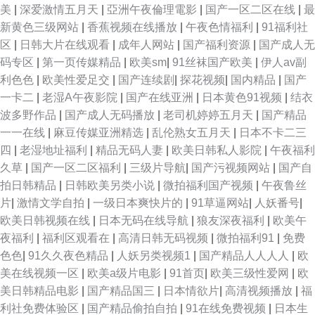
美
|
深爱激情五月天
|
亞洲午夜倫理電影
|
国产一区二区在线
|
最
新黄色三级网站
|
香蕉视频在线播放
|
午夜色情福利
|
91福利社
区
|
日韩大片在线观看
|
成年人网站
|
国产福利资源
|
国产成人无
码专区
|
第一页传媒精品
|
欧美sm
|
91丝袜国产欧美
|
伊人av副
利色色
|
欧美性爱足交
|
国产连续剧
|
探花视频
|
国内精品
|
国产
一卡二
|
老湿A午夜影院
|
国产在线亚洲
|
日本黄色91视频
|
结衣
波多野作品
|
国产成人无码播放
|
老司机婷婷五月天
|
国产精品
一一在线
|
麻豆传媒亚洲精选
|
乱伦熟女五月天
|
日本不卡二三
四
|
老湿地址福利
|
精品无码人妻
|
欧美日韩私人影院
|
午夜福利
久草
|
国产一区二区福利
|
三级片导航
|
国产污视频网站
|
国产自
拍日韩精品
|
日韩欧美另类小说
|
微拍福利国产视频
|
午夜鲁丝
片
|
激情文学自拍
|
一级日本爽快片的
|
91草逼网站
|
人妖番号
|
欧美日韩视频在线
|
日本无码在线导航
|
狼友深夜福利
|
欧美午
夜福利
|
福利区观看在
|
高清日韩无码视频
|
微拍福利91
|
免费
色色
|
91久久夜色精品
|
人妖另类视频1
|
国产精品人人人人
|
欧
美在线视频一区
|
欧美a级片电影
|
91首页
|
欧美三级性爱网
|
欧
美日韩精品电影
|
国产精品国三
|
日本情欲片
|
高清视频播放
|
福
利社免费体验区
|
国产精品偷拍自拍
|
91在线免费视频
|
日本生